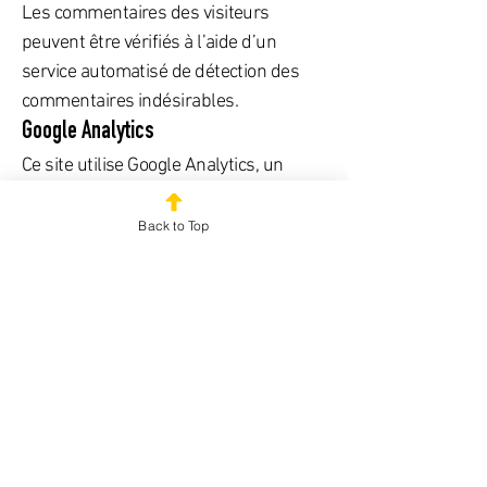
Les commentaires des visiteurs
peuvent être vérifiés à l’aide d’un
service automatisé de détection des
commentaires indésirables.
Google Analytics
Ce site utilise Google Analytics, un
service d’analyse de site internet fourni
par Google Inc. (Google). Google
Back to Top
Analytics utilise des fichiers appelés «
cookies ». Les cookies sont des fichiers
texte qui sont stockés sur votre
ordinateur et permettent une analyse
de votre utilisation du site. Les
informations générées par les cookies
concernant votre utilisation de ce site
sont généralement transmises à un