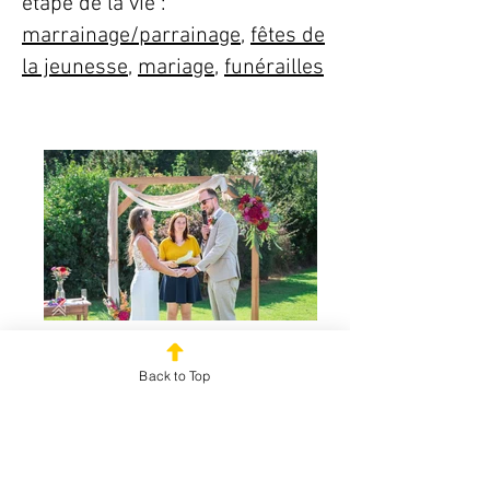
étape de la vie :
marrainage/parrainage
,
fêtes de
la jeunesse
,
mariage
,
funérailles
Back to Top