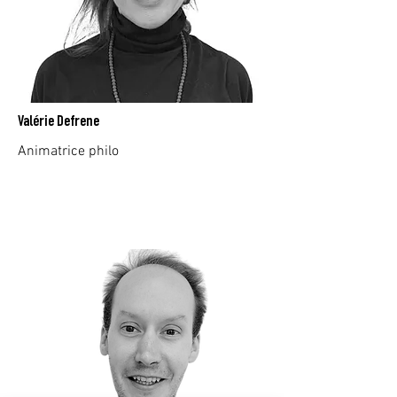
Valérie Defrene
Animatrice philo