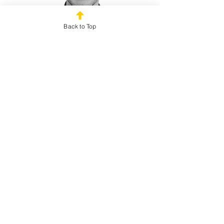
Back to Top
Vincent Degauquier
Animateur philo
Communication