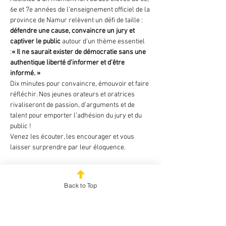
6e et 7e années de l’enseignement officiel de la 
province de Namur relèvent un défi de taille : 
défendre une cause, convaincre un jury et 
captiver le public
 autour d’un thème essentiel 
:
« Il ne saurait exister de démocratie sans une 
authentique liberté d’informer et d’être 
informé. »
Dix minutes pour convaincre, émouvoir et faire 
réfléchir. Nos jeunes orateurs et oratrices 
rivaliseront de passion, d’arguments et de 
talent pour emporter l’adhésion du jury et du 
public !
Venez les écouter, les encourager et vous 
laisser surprendre par leur éloquence.
En partenariat avec la Ligue de l’Enseignement 
et de l’Education permanente de Charleroi – 
Back to Top
Edition spéciale Namur et le Parlement  de la 
Fédération Wallonie-Bruxelles.
Illustration : Eloy-Vincent. « Croquis pour 
servir à illustrer l’histoire de l’éloquence », 