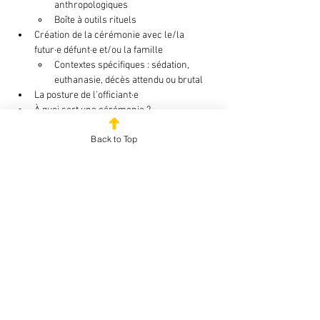
anthropologiques
Boîte à outils rituels
Création de la cérémonie avec le/la 
futur·e défunt·e et/ou la famille
Contextes spécifiques : sédation, 
euthanasie, décès attendu ou brutal
La posture de l’officiant·e
À quoi sert une cérémonie ?
Cas pratiques : de la théorie à la pratique
Back to Top
Module 3 : Accompagner la fin de vie, la mort et 
le deuil dans un cadre laïque
 - 20 et 27 mars 
2026 (9h30-16h)
Durée : 16 heures
Objectifs :
Comprendre les processus du deuil et 
leurs multiples expressions
Développer une approche philosophique 
et symbolique du mourir
Adopter une posture éthique et ajustée 
d’accompagnant laïque