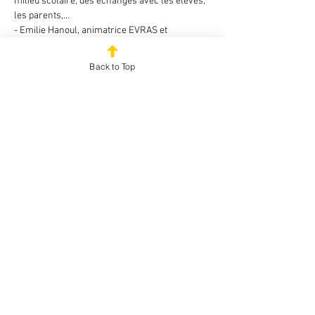
milieu scolaire, des échanges avec les élèves, 
les parents,…
- Emilie Hanoul, animatrice EVRAS et 
assistante sociale au Centre de Planning 
familial de Ciney : elle partage son expérience 
Back to Top
de terrain, le vécu des animations EVRAS en 
classe, les contacts avec les élèves,…
Un moment pour s'informer, poser vos 
questions et dépasser les idées reçues.
Lieu : CAL Namur (48 - rue de Gembloux - 5002 
Namur
A 10 min à pied de la gare. Parking gratuit et 
accessible.
GRATUIT
* Education à la vie relationnelle, affective et 
sexuelle