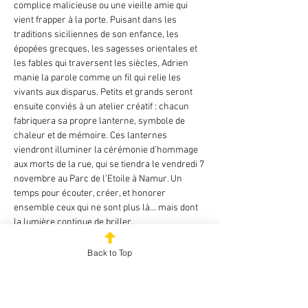
complice malicieuse ou une vieille amie qui 
vient frapper à la porte. Puisant dans les 
traditions siciliennes de son enfance, les 
épopées grecques, les sagesses orientales et 
les fables qui traversent les siècles, Adrien 
manie la parole comme un fil qui relie les 
vivants aux disparus. Petits et grands seront 
ensuite conviés à un atelier créatif : chacun 
fabriquera sa propre lanterne, symbole de 
chaleur et de mémoire. Ces lanternes 
viendront illuminer la cérémonie d’hommage 
aux morts de la rue, qui se tiendra le vendredi 7 
novembre au Parc de l’Etoile à Namur. Un 
temps pour écouter, créer, et honorer 
ensemble ceux qui ne sont plus là… mais dont 
la lumière continue de briller.
Par le conteur Adrien Lociuro.
Back to Top
Enfants à partir de 7 ans et adultes.
Gratuit