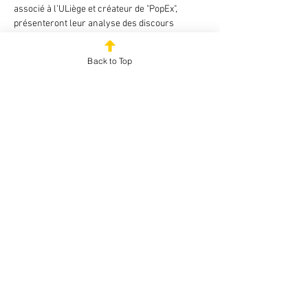
associé à l’ULiège et créateur de "PopEx", 
présenteront leur analyse des discours 
politiques.
Qualifier d’extrême droite un discours, une 
Back to Top
proposition, un programme, une personnalité 
ou un parti est délicat. D’une part, les critères 
politologiques varient et évoluent sans 
nécessairement constituer une équation 
mathématique aboutissant à un résultat 
indiscutable et binaire. D’autre part, les 
évolutions de l’extrême droite lui permettent de 
passer entre les mailles du filet de l’analyse.
Pour y voir plus clair, rejoignez-nous !
Lieu : Maison de la Laïcité de Sambreville (48, 
rue de la Falisolle à Auvelais).
Partenariat entre : CAI, CAL Namur, CNCD 
Namur, PAC Namur