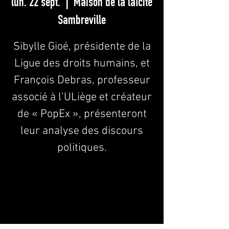
lun. 22 sept.
  |  
Maison de la laïcité
Sambreville
Sibylle Gioé, présidente de la
Ligue des droits humains, et
François Debras, professeur
associé à l’ULiège et créateur
de « PopEx », présenteront
leur analyse des discours
politiques.
Les inscriptions sont closes
Voir d'autres événements