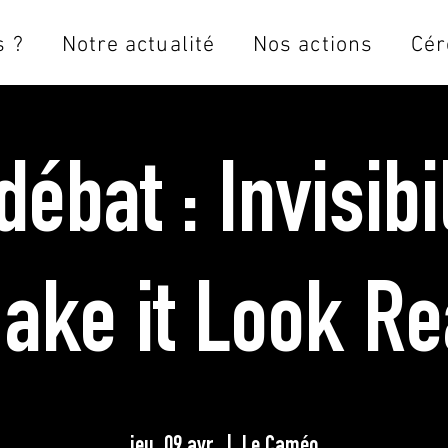
 ?
Notre actualité
Nos actions
Cér
ébat : Invisib
ake it Look Re
jeu. 09 avr.
  |  
Le Caméo