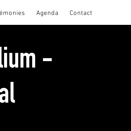
émonies
Agenda
Contact
ilium -
al