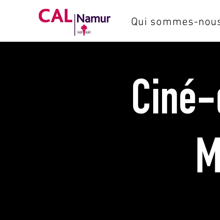
Qui sommes-nous
Ciné-d
M