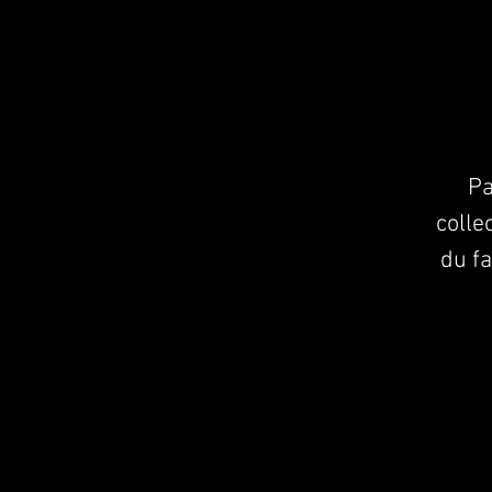
Pa
colle
du f