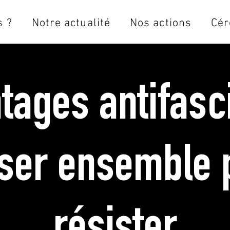
 ?
Notre actualité
Nos actions
Cér
tages antifasci
ser ensemble 