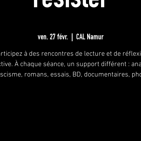
résister
ven. 27 févr.
  |  
CAL Namur
rticipez à des rencontres de lecture et de réflex
ctive. À chaque séance, un support différent : an
ascisme, romans, essais, BD, documentaires, ph
Les inscriptions sont closes
Voir d'autres événements