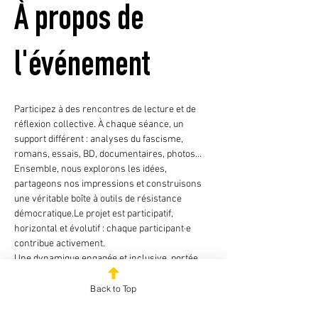
À propos de
l'événement
Participez à des rencontres de lecture et de 
réflexion collective. À chaque séance, un 
support différent : analyses du fascisme, 
romans, essais, BD, documentaires, photos…
Ensemble, nous explorons les idées, 
partageons nos impressions et construisons 
une véritable boîte à outils de résistance 
démocratique.Le projet est participatif, 
horizontal et évolutif : chaque participant·e 
contribue activement.
Une dynamique engagée et inclusive, portée 
par une ligne résolument féministe, 
antiraciste, décoloniale, écologique, 
Back to Top
antifasciste et safeplace.